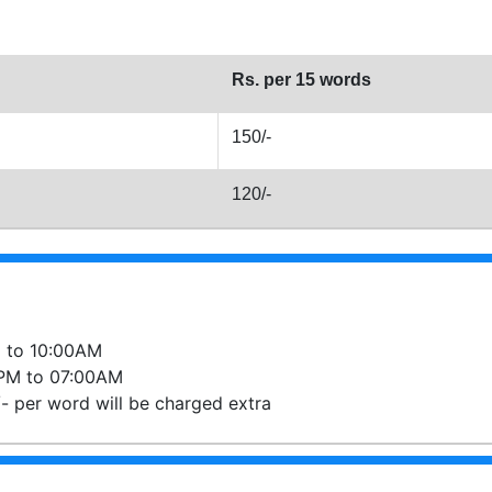
Rs. per 15 words
150/-
120/-
M to 10:00AM
0PM to 07:00AM
/- per word will be charged extra