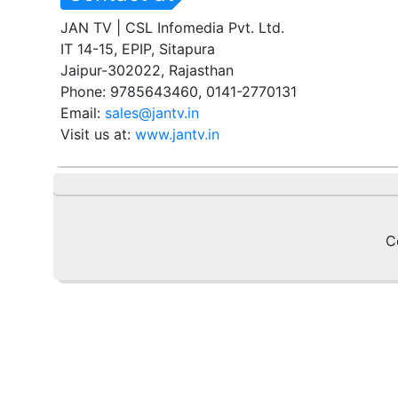
JAN TV | CSL Infomedia Pvt. Ltd.
IT 14-15, EPIP, Sitapura
Jaipur-302022, Rajasthan
Phone: 9785643460, 0141-2770131
Email:
sales@jantv.in
Visit us at:
www.jantv.in
C