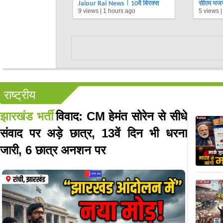
Jaipur Raj News | 10वें ब्रिक्स
सीएम भजन
9 views |
1 hours ago
5 views 
उद्योग-मंत्री सम्मलेन में संयुक्त घोषणा
केंद्रीय म
पत्र की मंजूरी | JAN TV
TV
राष्ट्रीय
झारखंड भर्ती
विवाद: CM हेमंत सोरेन से सीधे
संवाद पर अड़े छात्र, 13वें दिन भी धरना
जारी, 6 छात्र अनशन पर