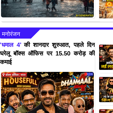
मनोरंजन
'धमाल 4'
की शानदार शुरुआत, पहले दिन
घरेलू बॉक्स ऑफिस पर 15.50 करोड़ की
कमाई