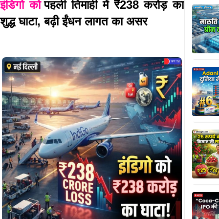
इंडिगो को
पहली तिमाही में ₹238 करोड़ का
शुद्ध घाटा, बढ़ी ईंधन लागत का असर