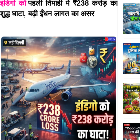
इंडिगो को
पहली तिमाही में ₹238 करोड़ का
शुद्ध घाटा, बढ़ी ईंधन लागत का असर