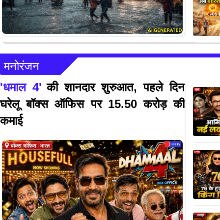
मनोरंजन
'धमाल 4'
की शानदार शुरुआत, पहले दिन
घरेलू बॉक्स ऑफिस पर 15.50 करोड़ की
कमाई