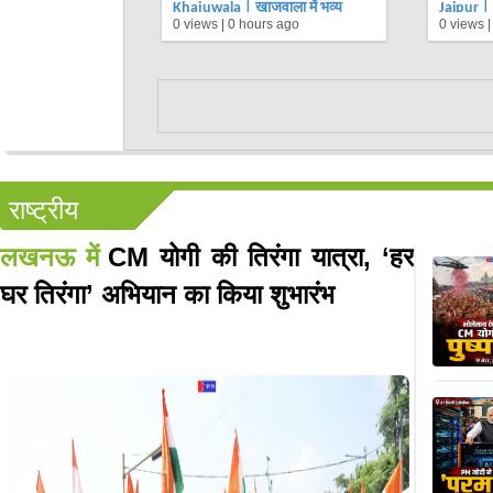
Khajuwala | खाजूवाला में भव्य
Jaipur | ग
0 views |
0 hours ago
0 views 
तिरंगा प्रभात फेरी, विद्यार्थियों ने लगाए
महापुराण
भारत माता के जयकारे | JAN TV
अर्पण कर
राष्ट्रीय
लखनऊ में
CM योगी की तिरंगा यात्रा, ‘हर
घर तिरंगा’ अभियान का किया शुभारंभ