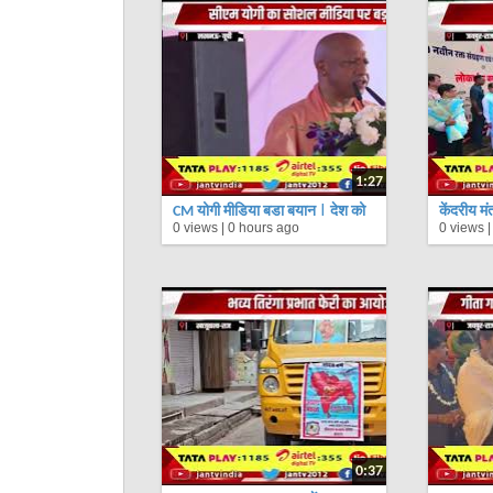
1:27
CM योगी मीडिया बड़ा बयान | देश को
केंद्रीय 
0 views |
0 hours ago
0 views 
कमजोर करने की साजिशों का मंच बना
भजनलाल शर
सोशल मीडिया | Lucknow News
परिवहन वा
0:37